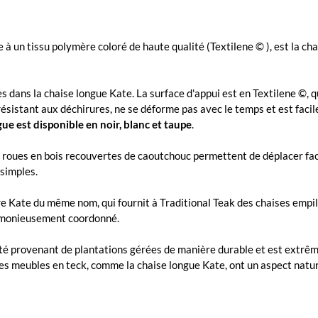
à un tissu polymère coloré de haute qualité (Textilene © ), est la cha
dans la chaise longue Kate. La surface d'appui est en Textilene ©, q
ésistant aux déchirures, ne se déforme pas avec le temps et est facile
gue est disponible en noir, blanc et taupe
.
ux roues en bois recouvertes de caoutchouc permettent de déplacer fa
 simples.
re Kate du même nom, qui fournit à Traditional Teak des chaises empil
armonieusement coordonné.
ité provenant de plantations gérées de manière durable et est extrêm
Les meubles en teck, comme la chaise longue Kate, ont un aspect natu