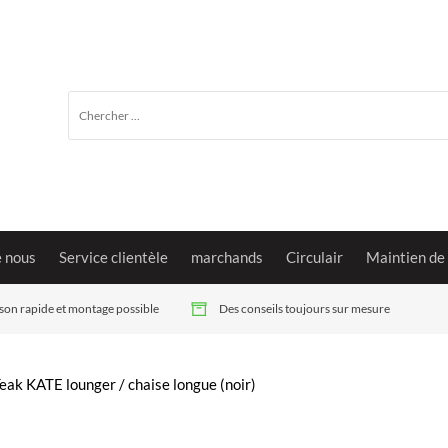
e nous
Service clientèle
marchands
Circulair
Maintien de
ison rapide et montage possible
Des conseils toujours sur mesure
Teak KATE lounger / chaise longue (noir)