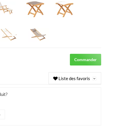
Commander
Liste des favoris
uit?
p