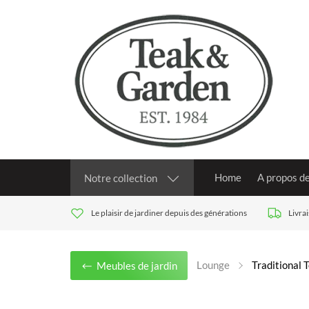
Home
A propos d
Notre collection
Le plaisir de jardiner depuis des générations
Livra
Lounge
Traditional 
Meubles de jardin