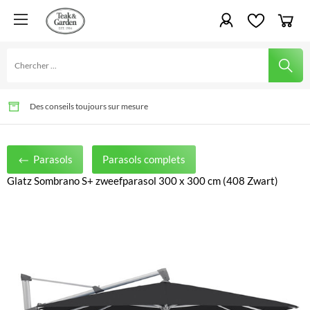
Le plaisir de jardiner depuis des générations
Livraison rapide et montage possible
Des conseils toujours sur mesure
Parasols
Parasols complets
Glatz Sombrano S+ zweefparasol 300 x 300 cm (408 Zwart)