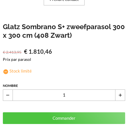
Glatz Sombrano S+ zweefparasol 300
x 300 cm (408 Zwart)
€
1.810,46
€
2.413,95
Prix par parasol
Stock limité
NOMBRE
remove
add
Commander