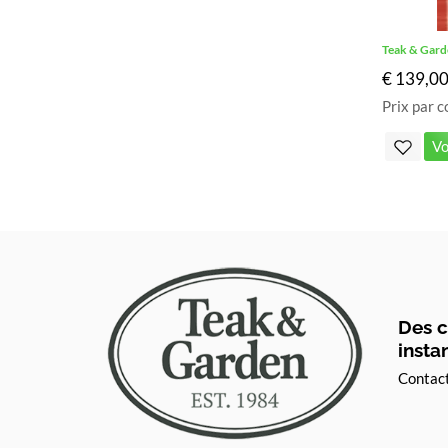
Teak & Gard
€ 139,0
Prix par c
Vo
Des c
insta
Contac