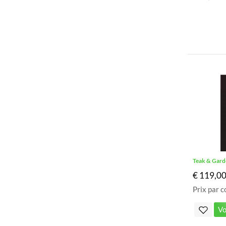
Teak & Gard
€ 119,0
Prix par c
Vo