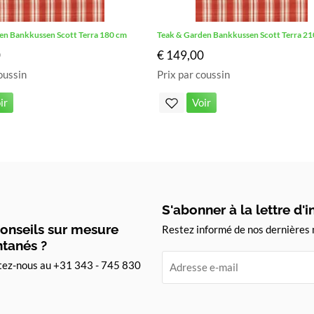
en Bankkussen Scott Terra 180 cm
Teak & Garden Bankkussen Scott Terra 2
0
€ 149,00
oussin
Prix par coussin
ir
Voir
S'abonner à la lettre d'
onseils sur mesure
Restez informé de nos dernières 
ntanés ?
tez-nous au +31 343 - 745 830