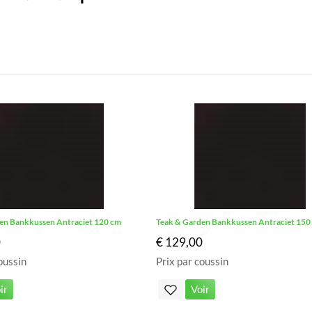
en Bankkussen Antraciet 120 cm
Teak & Garden Bankkussen Antraciet 150
0
€ 129,00
oussin
Prix par coussin
ir
Voir