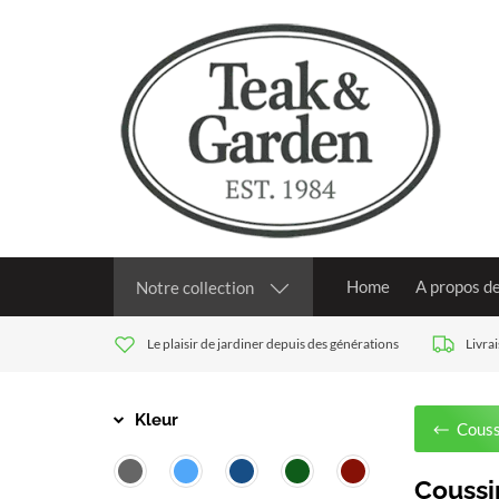
Home
A propos d
Notre collection
Le plaisir de jardiner depuis des générations
Livra
Kleur
Couss
Coussi