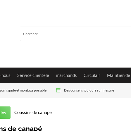
e nous
Service clientèle
marchands
Circulair
Maintien de
ison rapide et montage possible
Des conseils toujours sur mesure
Coussins de canapé
ins
ns de canapé