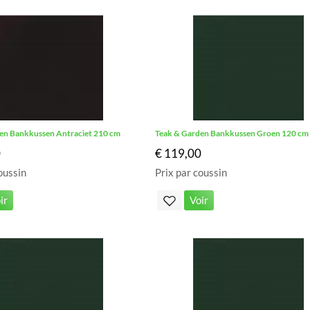
en Bankkussen Antraciet 210 cm
Teak & Garden Bankkussen Groen 120 cm
0
€ 119,00
oussin
Prix par coussin
ir
Voir