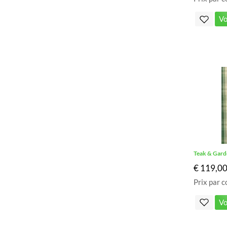
Vo
Teak & Gard
€ 119,0
Prix par c
Vo