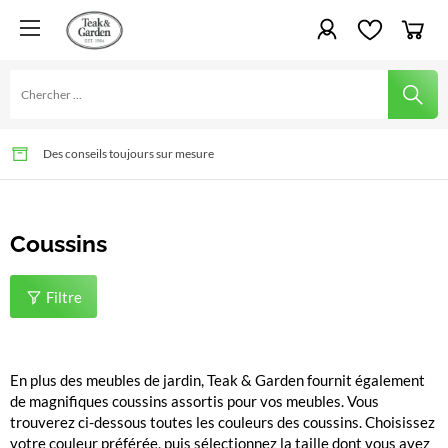
Le plaisir de jardiner depuis des générations
Livraison rapide et montage possible
Des conseils toujours sur mesure
Coussins
Filtre
En plus des meubles de jardin, Teak & Garden fournit également
de magnifiques coussins assortis pour vos meubles. Vous
trouverez ci-dessous toutes les couleurs des coussins. Choisissez
votre couleur préférée, puis sélectionnez la taille dont vous avez