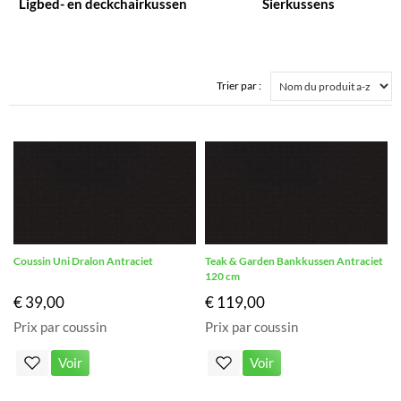
Ligbed- en deckchairkussen
Sierkussens
Trier par :
Coussin Uni Dralon Antraciet
Teak & Garden Bankkussen Antraciet
120 cm
€ 39,00
€ 119,00
Prix par coussin
Prix par coussin
Voir
Voir