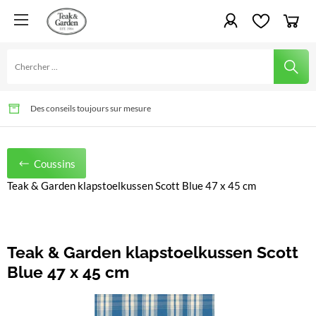
Le plaisir de jardiner depuis des générations
Livraison rapide et montage possible
Des conseils toujours sur mesure
Coussins
Teak & Garden klapstoelkussen Scott Blue 47 x 45 cm
Teak & Garden klapstoelkussen Scott
Blue 47 x 45 cm