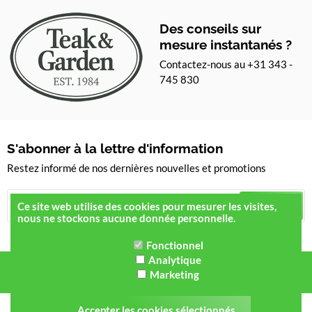
Des conseils sur
mesure instantanés ?
Contactez-nous au +31 343 -
745 830
S'abonner à la lettre d'information
Restez informé de nos dernières nouvelles et promotions
S'inscrire
Ce site web utilise des cookies pour mesurer les visites,
nous ne stockons aucune donnée personnelle.
Fonctionnel
Analytique
Marketing
Tous les montants s'entendent TVA comprise -
Accepter les cookies sélectionnés